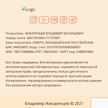
чувство равновесия.
Открыла присутствие в
своих переживаниях Эрос.
Как оказалось, он, Эрос,
частый гость. Только я
Получатель: ЖИКАРЕНЦЕВ ВЛАДИМИР ВАСИЛЬЕВИЧ
называла это состояние по-
Номер счета: 40817810655171707891
Банк получателя: СЕВЕРО-ЗАПАДНЫЙ БАНК ПАО СБЕРБАНК
другому: любовь, полет,
БИК: 044030653, Корр. счет: 30101810500000000653
счастье.
ИНН: 780710480866, КПП: 784243001, SWIFT-код: SABRRUMM
Стала глубже видеть и
Все права защищены. Все материалы курсов являются
интеллектуальной собственностью, охраняются Законом об
участвовать в процессе
авторском праве, предназначены только для личного
взаимодействия. Даже в
использования и не подлежат передаче третьим лицам.
простых повседневных
Копирование, тиражирование и коммерческое использование
делах, можно опираться на
без разрешения автора запрещены.
то, с чем
взаимодействуешь. Это
дает потрясающее чувство
Владимир Жикаренцев © 2021
расслабления: «Я не одна!».